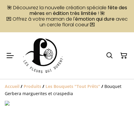
🌺 Découvrez la nouvelle création spéciale
fête des
mères
en
édition très limitée
! 🌺
💌 Offrez à votre maman de l'
émotion qui dure
avec
un cercle floral coeur 💌
Accueil
/
Produits
/
Les Bouquets "Tout Prêts"
/
Bouquet
Gerbera marguerites et craspedia