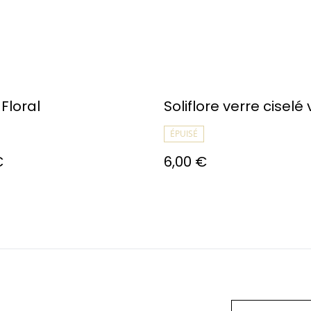
Floral
Soliflore verre ciselé 
ÉPUISÉ
€
6,00 €
ous
Conditions
Politique de
Politiq
Générales
confidentialité