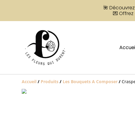
🌺 Découvrez 
💌 Offrez
Accuei
Accueil
/
Produits
/
Les Bouquets A Composer
/
Crasp