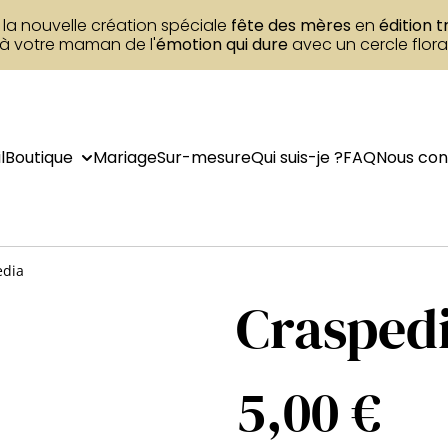
la nouvelle création spéciale
fête des mères
en
édition t
 à votre maman de l'
émotion qui dure
avec un cercle flora
l
Boutique
Mariage
Sur-mesure
Qui suis-je ?
FAQ
Nous con
edia
Crasped
5,00 €