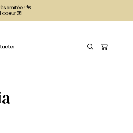
rès limitée
! 🌺
l coeur 💌
tacter
ia