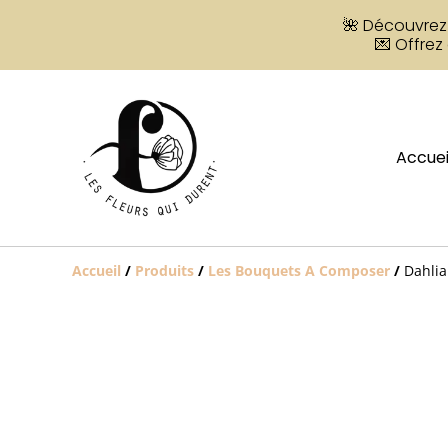
🌺 Découvrez 
💌 Offrez
Accuei
Accueil
/
Produits
/
Les Bouquets A Composer
/
Dahlia