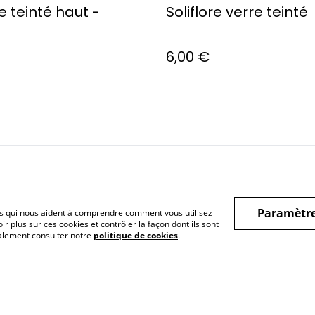
re teinté haut -
Soliflore verre teinté
6,00 €
ous
Conditions
Politique de
Politiq
Générales
confidentialité
Paramètre
hiers qui nous aident à comprendre comment vous utilisez
r plus sur ces cookies et contrôler la façon dont ils sont
galement consulter notre
politique de cookies
.