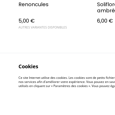
Renoncules
Soliflo
ambré
5,00 €
6,00 €
AUTRES VARIANTES DISPONIBLES
Cookies
Contactez-n
Ce site Internet utilise des cookies. Les cookies sont de petits fic
nos services afin d'améliorer votre expérience. Vous pouvez en savoi
utilisés en cliquant sur « Paramètres des cookies ». Vous pouvez é
©
2026
Les Fleurs Qui Durent