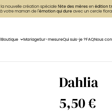
la nouvelle création spéciale
fête des mères
en
édition t
 à votre maman de l'
émotion qui dure
avec un cercle flora
l
Boutique
Mariage
Sur-mesure
Qui suis-je ?
FAQ
Nous con
Dahlia
5,50 €