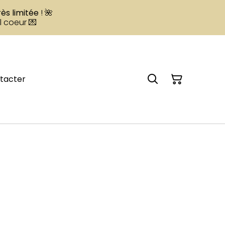
rès limitée
! 🌺
l coeur 💌
tacter